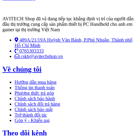
AVITECH Shop đã và đang tiếp tục khẳng định vị trí của người dẫn
đầu thị trường cung cấp sản phẩm thiết bị PC Handheld cho anh em
gamer tại thị trường Việt Nam
489A/21/19A Huỳnh Văn Bánh, P.Phú Nhuận, Thành phố
Hồ Chí Minh
0765303333
cskh@avitechshop.vn
Về chúng tôi
Hướng dẫn mua hàng
Thông tin thanh toán
Phương thức trả góp
Chính sách bảo hành
Chính sách đổi trả hàng
Chính sách bảo mật
Trở thành đối tác
Góp ý - Khiếu nại
Theo dõi kênh