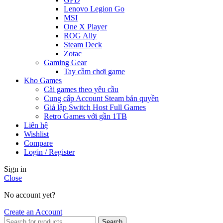
Lenovo Legion Go
MSI
One X Player
ROG Ally
Steam Deck
Zotac
Gaming Gear
Tay cầm chơi game
Kho Games
Cài games theo yêu cầu
Cung cấp Account Steam bản quyền
Giả lập Switch Host Full Games
Retro Games với gần 1TB
Liên hệ
Wishlist
Compare
Login / Register
Sign in
Close
No account yet?
Create an Account
Search