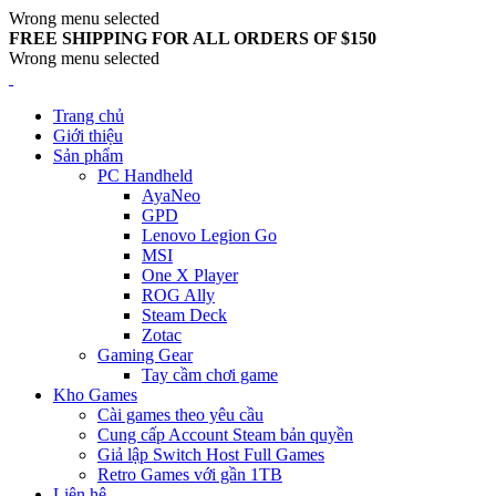
Wrong menu selected
FREE SHIPPING FOR ALL ORDERS OF $150
Wrong menu selected
Trang chủ
Giới thiệu
Sản phẩm
PC Handheld
AyaNeo
GPD
Lenovo Legion Go
MSI
One X Player
ROG Ally
Steam Deck
Zotac
Gaming Gear
Tay cầm chơi game
Kho Games
Cài games theo yêu cầu
Cung cấp Account Steam bản quyền
Giả lập Switch Host Full Games
Retro Games với gần 1TB
Liên hệ